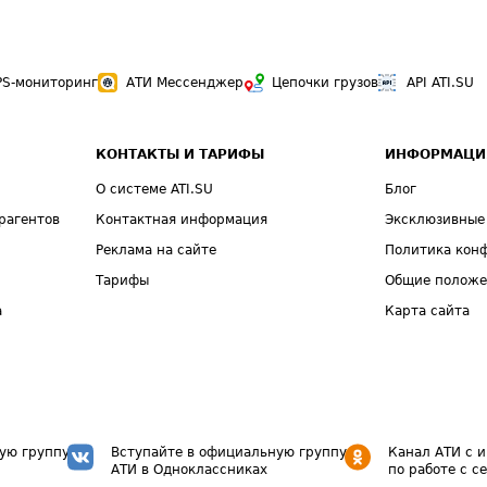
PS-мониторинг
АТИ Мессенджер
Цепочки грузов
API ATI.SU
КОНТАКТЫ И ТАРИФЫ
ИНФОРМАЦИ
О системе ATI.SU
Блог
рагентов
Контактная информация
Эксклюзивные
Реклама на сайте
Политика кон
Тарифы
Общие полож
а
Карта сайта
ую группу
Вступайте в официальную группу
Канал АТИ с 
АТИ в Одноклассниках
по работе с с