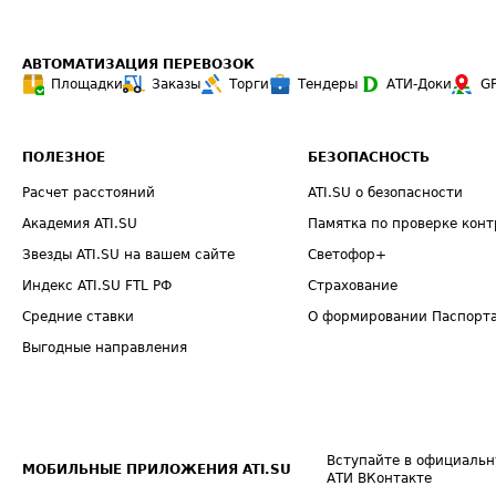
АВТОМАТИЗАЦИЯ ПЕРЕВОЗОК
Площадки
Заказы
Торги
Тендеры
АТИ-Доки
G
ПОЛЕЗНОЕ
БЕЗОПАСНОСТЬ
Расчет расстояний
ATI.SU о безопасности
Академия ATI.SU
Памятка по проверке конт
Звезды ATI.SU на вашем сайте
Светофор+
Индекс ATI.SU FTL РФ
Страхование
Средние ставки
О формировании Паспорт
Выгодные направления
Вступайте в официальн
МОБИЛЬНЫЕ ПРИЛОЖЕНИЯ ATI.SU
АТИ ВКонтакте