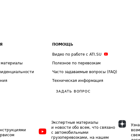
Я
ПОМОЩЬ
Видео по работе с ATI.SU
 материалы
Полезное по перевозкам
фиденциальности
Часто задаваемые вопросы (FAQ)
ения
Техническая информация
ЗАДАТЬ ВОПРОС
Экспертные материалы
Узна
и новости обо всем, что связано
инструкциями
возм
с автомобильными
ервисом
свеж
грузоперевозками, на нашем