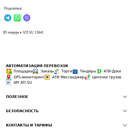
Поделиться
ID тендера в ATI.SU
13641
АВТОМАТИЗАЦИЯ ПЕРЕВОЗОК
Площадки
Заказы
Торги
Тендеры
АТИ-Доки
GPS-мониторинг
АТИ Мессенджер
Цепочки грузов
API ATI.SU
ПОЛЕЗНОЕ
Расчет расстояний
БЕЗОПАСНОСТЬ
Академия ATI.SU
ATI.SU о безопасности
Звезды ATI.SU на вашем сайте
КОНТАКТЫ И ТАРИФЫ
Памятка по проверке контрагентов
Индекс ATI.SU FTL РФ