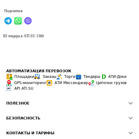
Поделиться
ID тендера в ATI.SU
1360
АВТОМАТИЗАЦИЯ ПЕРЕВОЗОК
Площадки
Заказы
Торги
Тендеры
АТИ-Доки
GPS-мониторинг
АТИ Мессенджер
Цепочки грузов
API ATI.SU
ПОЛЕЗНОЕ
Расчет расстояний
БЕЗОПАСНОСТЬ
Академия ATI.SU
ATI.SU о безопасности
Звезды ATI.SU на вашем сайте
КОНТАКТЫ И ТАРИФЫ
Памятка по проверке контрагентов