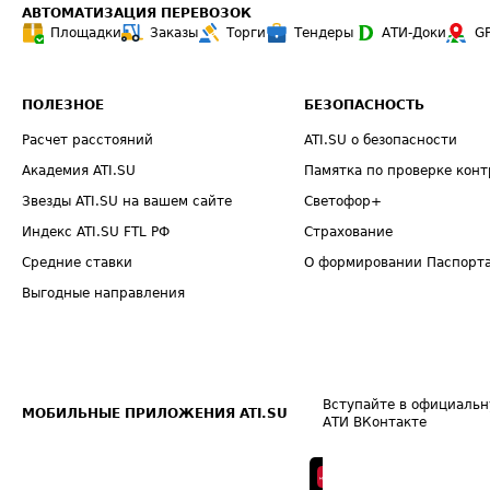
АВТОМАТИЗАЦИЯ ПЕРЕВОЗОК
Площадки
Заказы
Торги
Тендеры
АТИ-Доки
G
ПОЛЕЗНОЕ
БЕЗОПАСНОСТЬ
Расчет расстояний
ATI.SU о безопасности
Академия ATI.SU
Памятка по проверке конт
Звезды ATI.SU на вашем сайте
Светофор+
Индекс ATI.SU FTL РФ
Страхование
Средние ставки
О формировании Паспорт
Выгодные направления
Вступайте в официальн
МОБИЛЬНЫЕ ПРИЛОЖЕНИЯ ATI.SU
АТИ ВКонтакте