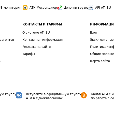
PS-мониторинг
АТИ Мессенджер
Цепочки грузов
API ATI.SU
КОНТАКТЫ И ТАРИФЫ
ИНФОРМАЦИ
О системе ATI.SU
Блог
рагентов
Контактная информация
Эксклюзивные
Реклама на сайте
Политика кон
Тарифы
Общие полож
а
Карта сайта
ую группу
Вступайте в официальную группу
Канал АТИ с 
АТИ в Одноклассниках
по работе с с