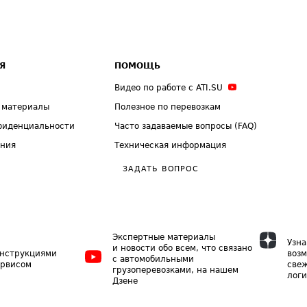
Я
ПОМОЩЬ
Видео по работе с ATI.SU
 материалы
Полезное по перевозкам
фиденциальности
Часто задаваемые вопросы (FAQ)
ения
Техническая информация
ЗАДАТЬ ВОПРОС
Экспертные материалы
Узна
и новости обо всем, что связано
инструкциями
возм
с автомобильными
ервисом
свеж
грузоперевозками, на нашем
логи
Дзене