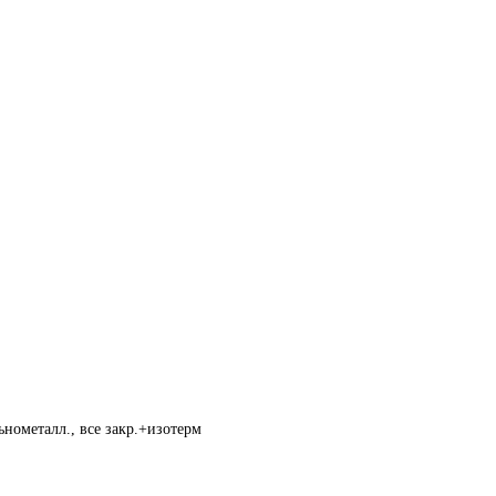
нометалл., все закр.+изотерм