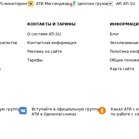
PS-мониторинг
АТИ Мессенджер
Цепочки грузов
API ATI.SU
КОНТАКТЫ И ТАРИФЫ
ИНФОРМАЦИ
О системе ATI.SU
Блог
рагентов
Контактная информация
Эксклюзивные
Реклама на сайте
Политика кон
Тарифы
Общие полож
а
Карта сайта
ую группу
Вступайте в официальную группу
Канал АТИ с 
АТИ в Одноклассниках
по работе с с