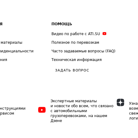
Я
ПОМОЩЬ
Видео по работе с ATI.SU
 материалы
Полезное по перевозкам
фиденциальности
Часто задаваемые вопросы (FAQ)
ения
Техническая информация
ЗАДАТЬ ВОПРОС
Экспертные материалы
Узна
и новости обо всем, что связано
инструкциями
возм
с автомобильными
ервисом
свеж
грузоперевозками, на нашем
логи
Дзене