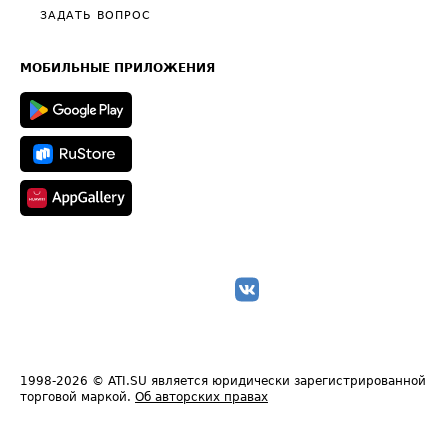
Полезное по перевозкам
Общие положения
ЗАДАТЬ ВОПРОС
Часто задаваемые вопросы (FAQ)
Карта сайта
Техническая информация
МОБИЛЬНЫЕ ПРИЛОЖЕНИЯ
1998-2026
© ATI.SU является юридически зарегистрированной
торговой маркой.
Об авторских правах