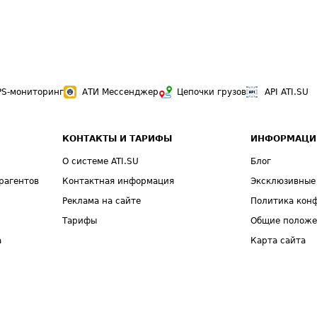
PS-мониторинг
АТИ Мессенджер
Цепочки грузов
API ATI.SU
КОНТАКТЫ И ТАРИФЫ
ИНФОРМАЦИ
О системе ATI.SU
Блог
рагентов
Контактная информация
Эксклюзивные
Реклама на сайте
Политика кон
Тарифы
Общие полож
а
Карта сайта