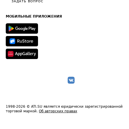
Общие положения
ЗАДАТЬ ВОПРОС
Часто задаваемые вопросы (FAQ)
Карта сайта
Техническая информация
МОБИЛЬНЫЕ ПРИЛОЖЕНИЯ
1998-2026
© ATI.SU является юридически зарегистрированной
торговой маркой.
Об авторских правах