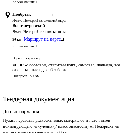
Кол-во машин:
1
Ноябрьск
→
Ямало-Ненецкий автономный округ
Вынгапуровский
Ямало-Ненецкий автономный округ
Маршрут на карте
90
км
Кол-во машин:
1
Варианты транспорта
бортовой, открытый конт., самосвал, шаланда, все
20 т
,
82 м³
открытые, площадка без бортов
Ноябрьск +500км
Тендерная документация
Доп. информация
Нужна перевозка радиоактивных материалов и источников 
ионизирующего излучения (7 класс опасности) от Ноябрьска на 
месторождения в радиусе до 500 км.