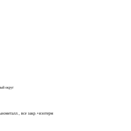
ый округ
нометалл., все закр.+изотерм