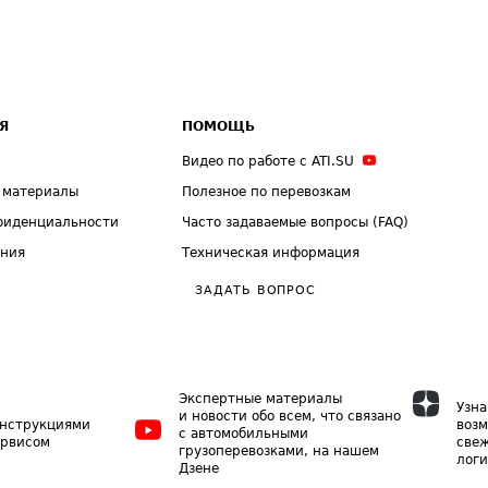
Я
ПОМОЩЬ
Видео по работе с ATI.SU
 материалы
Полезное по перевозкам
фиденциальности
Часто задаваемые вопросы (FAQ)
ения
Техническая информация
ЗАДАТЬ ВОПРОС
Экспертные материалы
Узна
и новости обо всем, что связано
инструкциями
возм
с автомобильными
ервисом
свеж
грузоперевозками, на нашем
логи
Дзене