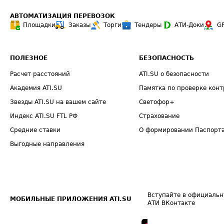
АВТОМАТИЗАЦИЯ ПЕРЕВОЗОК
Площадки
Заказы
Торги
Тендеры
АТИ-Доки
G
ПОЛЕЗНОЕ
БЕЗОПАСНОСТЬ
Расчет расстояний
ATI.SU о безопасности
Академия ATI.SU
Памятка по проверке конт
Звезды ATI.SU на вашем сайте
Светофор+
Индекс ATI.SU FTL РФ
Страхование
Средние ставки
О формировании Паспорт
Выгодные направления
Вступайте в официальн
МОБИЛЬНЫЕ ПРИЛОЖЕНИЯ ATI.SU
АТИ ВКонтакте