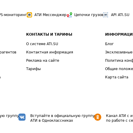
PS-мониторинг
АТИ Мессенджер
Цепочки грузов
API ATI.SU
КОНТАКТЫ И ТАРИФЫ
ИНФОРМАЦИ
О системе ATI.SU
Блог
рагентов
Контактная информация
Эксклюзивные
Реклама на сайте
Политика кон
Тарифы
Общие полож
а
Карта сайта
ую группу
Вступайте в официальную группу
Канал АТИ с 
АТИ в Одноклассниках
по работе с с