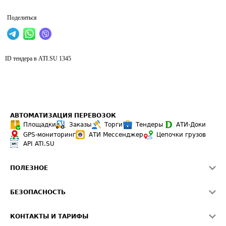
Поделиться
ID тендера в ATI.SU
1345
АВТОМАТИЗАЦИЯ ПЕРЕВОЗОК
Площадки
Заказы
Торги
Тендеры
АТИ-Доки
GPS-мониторинг
АТИ Мессенджер
Цепочки грузов
API ATI.SU
ПОЛЕЗНОЕ
Расчет расстояний
БЕЗОПАСНОСТЬ
Академия ATI.SU
ATI.SU о безопасности
Звезды ATI.SU на вашем сайте
КОНТАКТЫ И ТАРИФЫ
Памятка по проверке контрагентов