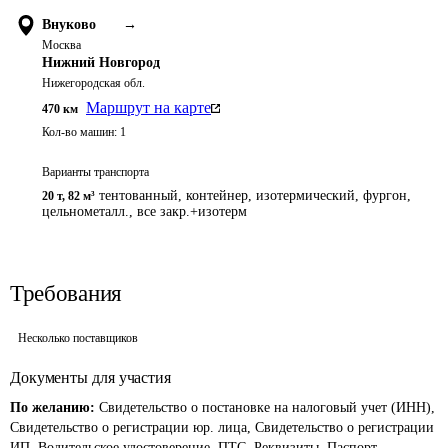
Внуково
→
Москва
Нижний Новгород
Нижегородская обл.
Маршрут на карте
470
км
Кол-во машин:
1
Варианты транспорта
тентованный, контейнер, изотермический, фургон,
20 т
,
82 м³
цельнометалл., все закр.+изотерм
Требования
Несколько поставщиков
Документы для участия
По желанию:
Свидетельство о постановке на налоговый учет (ИНН),
Свидетельство о регистрации юр. лица, Свидетельство о регистрации
ИП, Водительское удостоверение, ПТС, Реквизиты, Паспорт