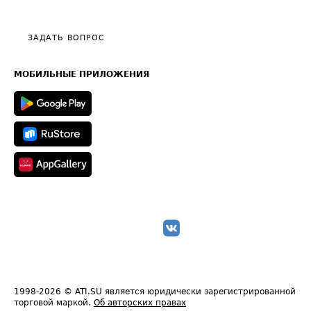
Тарифы
Видео по работе с ATI.SU
Политика конфиденциальности
Полезное по перевозкам
Общие положения
ЗАДАТЬ ВОПРОС
Часто задаваемые вопросы (FAQ)
Карта сайта
Техническая информация
МОБИЛЬНЫЕ ПРИЛОЖЕНИЯ
1998-2026
© ATI.SU является юридически зарегистрированной
торговой маркой.
Об авторских правах