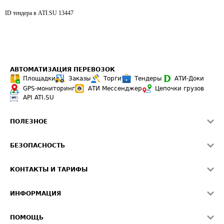
ID тендера в ATI.SU
13447
АВТОМАТИЗАЦИЯ ПЕРЕВОЗОК
Площадки
Заказы
Торги
Тендеры
АТИ-Доки
GPS-мониторинг
АТИ Мессенджер
Цепочки грузов
API ATI.SU
ПОЛЕЗНОЕ
Расчет расстояний
БЕЗОПАСНОСТЬ
Академия ATI.SU
ATI.SU о безопасности
Звезды ATI.SU на вашем сайте
КОНТАКТЫ И ТАРИФЫ
Памятка по проверке контрагентов
Индекс ATI.SU FTL РФ
О системе ATI.SU
Светофор+
Средние ставки
ИНФОРМАЦИЯ
Контактная информация
Страхование
Выгодные направления
Блог
Реклама на сайте
О формировании Паспорта
ПОМОЩЬ
Эксклюзивные материалы