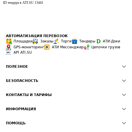
ID тендера в ATI.SU
13441
АВТОМАТИЗАЦИЯ ПЕРЕВОЗОК
Площадки
Заказы
Торги
Тендеры
АТИ-Доки
GPS-мониторинг
АТИ Мессенджер
Цепочки грузов
API ATI.SU
ПОЛЕЗНОЕ
Расчет расстояний
БЕЗОПАСНОСТЬ
Академия ATI.SU
ATI.SU о безопасности
Звезды ATI.SU на вашем сайте
КОНТАКТЫ И ТАРИФЫ
Памятка по проверке контрагентов
Индекс ATI.SU FTL РФ
О системе ATI.SU
Светофор+
Средние ставки
ИНФОРМАЦИЯ
Контактная информация
Страхование
Выгодные направления
Блог
Реклама на сайте
О формировании Паспорта
ПОМОЩЬ
Эксклюзивные материалы
Тарифы