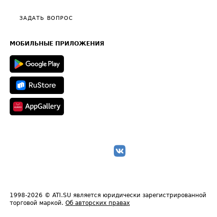
Видео по работе с ATI.SU
Политика конфиденциальности
Полезное по перевозкам
Общие положения
ЗАДАТЬ ВОПРОС
Часто задаваемые вопросы (FAQ)
Карта сайта
Техническая информация
МОБИЛЬНЫЕ ПРИЛОЖЕНИЯ
1998-2026
© ATI.SU является юридически зарегистрированной
торговой маркой.
Об авторских правах