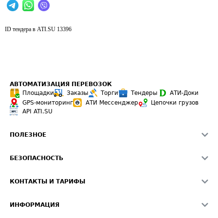
ID тендера в ATI.SU
13396
АВТОМАТИЗАЦИЯ ПЕРЕВОЗОК
Площадки
Заказы
Торги
Тендеры
АТИ-Доки
GPS-мониторинг
АТИ Мессенджер
Цепочки грузов
API ATI.SU
ПОЛЕЗНОЕ
Расчет расстояний
БЕЗОПАСНОСТЬ
Академия ATI.SU
ATI.SU о безопасности
Звезды ATI.SU на вашем сайте
КОНТАКТЫ И ТАРИФЫ
Памятка по проверке контрагентов
Индекс ATI.SU FTL РФ
О системе ATI.SU
Светофор+
Средние ставки
ИНФОРМАЦИЯ
Контактная информация
Страхование