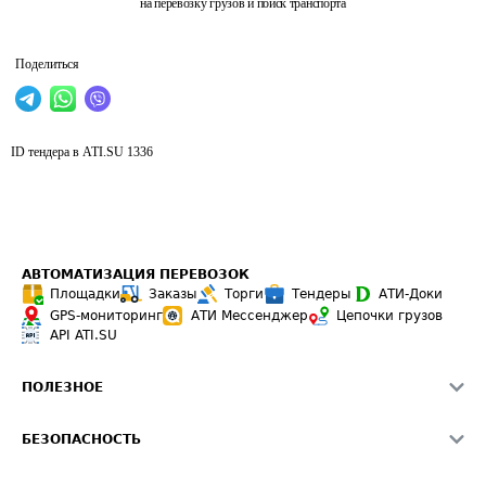
на перевозку грузов и поиск транспорта
Поделиться
ID тендера в ATI.SU
1336
АВТОМАТИЗАЦИЯ ПЕРЕВОЗОК
Площадки
Заказы
Торги
Тендеры
АТИ-Доки
GPS-мониторинг
АТИ Мессенджер
Цепочки грузов
API ATI.SU
ПОЛЕЗНОЕ
Расчет расстояний
БЕЗОПАСНОСТЬ
Академия ATI.SU
ATI.SU о безопасности
Звезды ATI.SU на вашем сайте