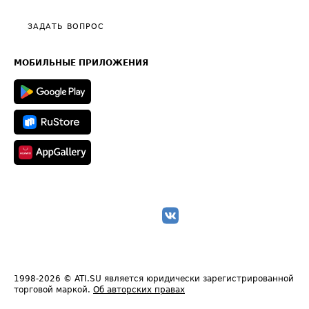
Видео по работе с ATI.SU
Политика конфиденциальности
Полезное по перевозкам
Общие положения
ЗАДАТЬ ВОПРОС
Часто задаваемые вопросы (FAQ)
Карта сайта
Техническая информация
МОБИЛЬНЫЕ ПРИЛОЖЕНИЯ
1998-2026
© ATI.SU является юридически зарегистрированной
торговой маркой.
Об авторских правах