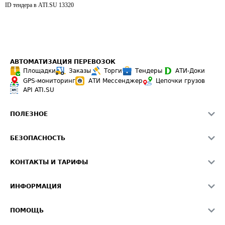
ID тендера в ATI.SU
13320
АВТОМАТИЗАЦИЯ ПЕРЕВОЗОК
Площадки
Заказы
Торги
Тендеры
АТИ-Доки
GPS-мониторинг
АТИ Мессенджер
Цепочки грузов
API ATI.SU
ПОЛЕЗНОЕ
Расчет расстояний
БЕЗОПАСНОСТЬ
Академия ATI.SU
ATI.SU о безопасности
Звезды ATI.SU на вашем сайте
КОНТАКТЫ И ТАРИФЫ
Памятка по проверке контрагентов
Индекс ATI.SU FTL РФ
О системе ATI.SU
Светофор+
Средние ставки
ИНФОРМАЦИЯ
Контактная информация
Страхование
Выгодные направления
Блог
Реклама на сайте
О формировании Паспорта
ПОМОЩЬ
Эксклюзивные материалы
Тарифы