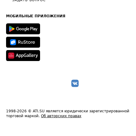
Общие положения
ЗАДАТЬ ВОПРОС
Часто задаваемые вопросы (FAQ)
Карта сайта
Техническая информация
МОБИЛЬНЫЕ ПРИЛОЖЕНИЯ
1998-2026
© ATI.SU является юридически зарегистрированной
торговой маркой.
Об авторских правах