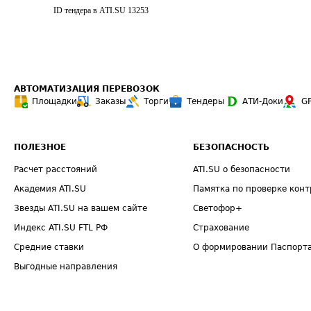
ID тендера в ATI.SU
13253
АВТОМАТИЗАЦИЯ ПЕРЕВОЗОК
Площадки
Заказы
Торги
Тендеры
АТИ-Доки
G
ПОЛЕЗНОЕ
БЕЗОПАСНОСТЬ
Расчет расстояний
ATI.SU о безопасности
Академия ATI.SU
Памятка по проверке конт
Звезды ATI.SU на вашем сайте
Светофор+
Индекс ATI.SU FTL РФ
Страхование
Средние ставки
О формировании Паспорт
Выгодные направления