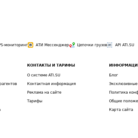
PS-мониторинг
АТИ Мессенджер
Цепочки грузов
API ATI.SU
КОНТАКТЫ И ТАРИФЫ
ИНФОРМАЦИ
О системе ATI.SU
Блог
рагентов
Контактная информация
Эксклюзивные
Реклама на сайте
Политика кон
Тарифы
Общие полож
а
Карта сайта