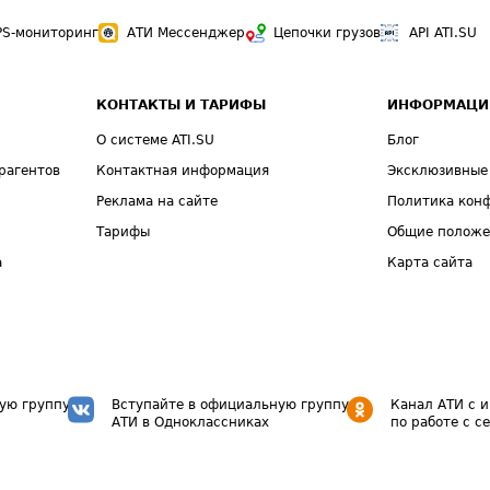
PS-мониторинг
АТИ Мессенджер
Цепочки грузов
API ATI.SU
КОНТАКТЫ И ТАРИФЫ
ИНФОРМАЦИ
О системе ATI.SU
Блог
рагентов
Контактная информация
Эксклюзивные
Реклама на сайте
Политика кон
Тарифы
Общие полож
а
Карта сайта
ую группу
Вступайте в официальную группу
Канал АТИ с 
АТИ в Одноклассниках
по работе с с