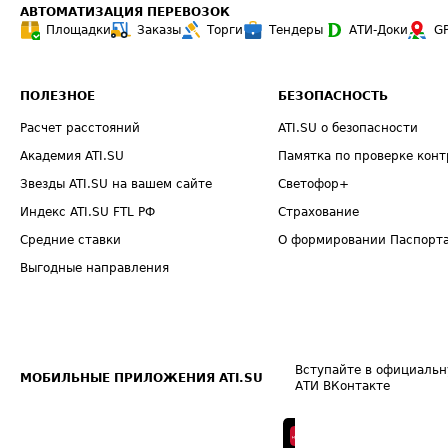
АВТОМАТИЗАЦИЯ ПЕРЕВОЗОК
Площадки
Заказы
Торги
Тендеры
АТИ-Доки
G
ПОЛЕЗНОЕ
БЕЗОПАСНОСТЬ
Расчет расстояний
ATI.SU о безопасности
Академия ATI.SU
Памятка по проверке конт
Звезды ATI.SU на вашем сайте
Светофор+
Индекс ATI.SU FTL РФ
Страхование
Средние ставки
О формировании Паспорт
Выгодные направления
Вступайте в официальн
МОБИЛЬНЫЕ ПРИЛОЖЕНИЯ ATI.SU
АТИ ВКонтакте