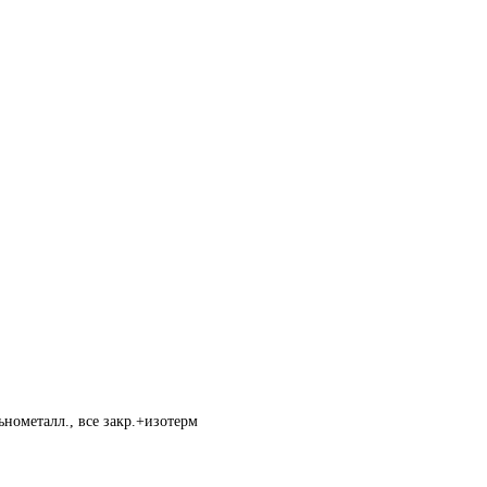
нометалл., все закр.+изотерм