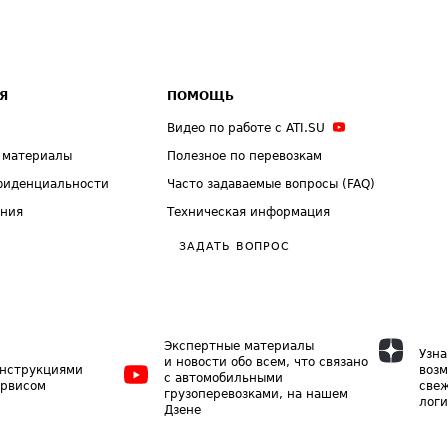
Я
ПОМОЩЬ
Видео по работе с ATI.SU
 материалы
Полезное по перевозкам
фиденциальности
Часто задаваемые вопросы (FAQ)
ения
Техническая информация
ЗАДАТЬ ВОПРОС
Экспертные материалы
Узна
и новости обо всем, что связано
инструкциями
возм
с автомобильными
ервисом
свеж
грузоперевозками, на нашем
логи
Дзене