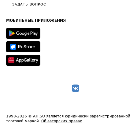
Полезное по перевозкам
Общие положения
ЗАДАТЬ ВОПРОС
Часто задаваемые вопросы (FAQ)
Карта сайта
Техническая информация
МОБИЛЬНЫЕ ПРИЛОЖЕНИЯ
1998-2026
© ATI.SU является юридически зарегистрированной
торговой маркой.
Об авторских правах