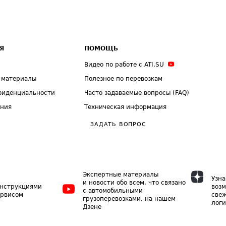
Я
ПОМОЩЬ
Видео по работе с ATI.SU
 материалы
Полезное по перевозкам
фиденциальности
Часто задаваемые вопросы (FAQ)
ения
Техническая информация
ЗАДАТЬ ВОПРОС
Экспертные материалы
Узна
и новости обо всем, что связано
инструкциями
возм
с автомобильными
ервисом
свеж
грузоперевозками, на нашем
логи
Дзене