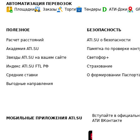
АВТОМАТИЗАЦИЯ ПЕРЕВОЗОК
Площадки
Заказы
Торги
Тендеры
АТИ-Доки
G
ПОЛЕЗНОЕ
БЕЗОПАСНОСТЬ
Расчет расстояний
ATI.SU о безопасности
Академия ATI.SU
Памятка по проверке конт
Звезды ATI.SU на вашем сайте
Светофор+
Индекс ATI.SU FTL РФ
Страхование
Средние ставки
О формировании Паспорт
Выгодные направления
Вступайте в официальн
МОБИЛЬНЫЕ ПРИЛОЖЕНИЯ ATI.SU
АТИ ВКонтакте