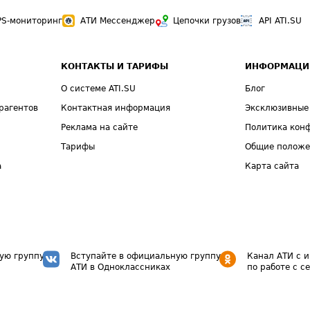
PS-мониторинг
АТИ Мессенджер
Цепочки грузов
API ATI.SU
КОНТАКТЫ И ТАРИФЫ
ИНФОРМАЦИ
О системе ATI.SU
Блог
рагентов
Контактная информация
Эксклюзивные
Реклама на сайте
Политика кон
Тарифы
Общие полож
а
Карта сайта
ую группу
Вступайте в официальную группу
Канал АТИ с 
АТИ в Одноклассниках
по работе с с