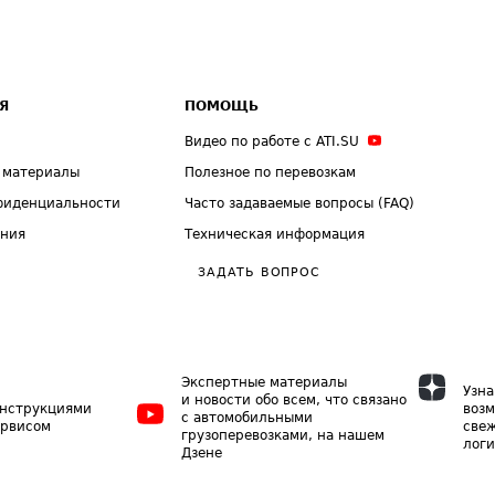
Я
ПОМОЩЬ
Видео по работе с ATI.SU
 материалы
Полезное по перевозкам
фиденциальности
Часто задаваемые вопросы (FAQ)
ения
Техническая информация
ЗАДАТЬ ВОПРОС
Экспертные материалы
Узна
и новости обо всем, что связано
инструкциями
возм
с автомобильными
ервисом
свеж
грузоперевозками, на нашем
логи
Дзене