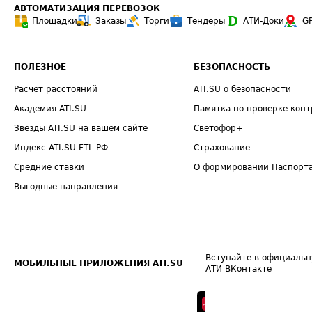
АВТОМАТИЗАЦИЯ ПЕРЕВОЗОК
Площадки
Заказы
Торги
Тендеры
АТИ-Доки
G
ПОЛЕЗНОЕ
БЕЗОПАСНОСТЬ
Расчет расстояний
ATI.SU о безопасности
Академия ATI.SU
Памятка по проверке конт
Звезды ATI.SU на вашем сайте
Светофор+
Индекс ATI.SU FTL РФ
Страхование
Средние ставки
О формировании Паспорт
Выгодные направления
Вступайте в официальн
МОБИЛЬНЫЕ ПРИЛОЖЕНИЯ ATI.SU
АТИ ВКонтакте