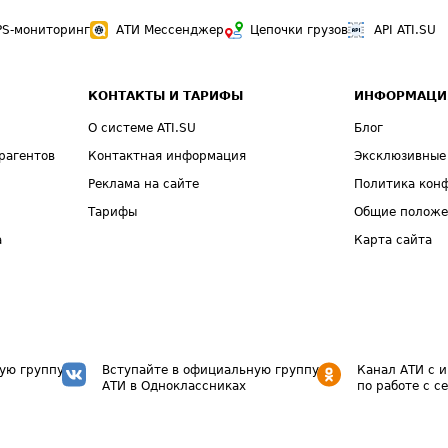
PS-мониторинг
АТИ Мессенджер
Цепочки грузов
API ATI.SU
КОНТАКТЫ И ТАРИФЫ
ИНФОРМАЦИ
О системе ATI.SU
Блог
рагентов
Контактная информация
Эксклюзивные
Реклама на сайте
Политика кон
Тарифы
Общие полож
а
Карта сайта
ую группу
Вступайте в официальную группу
Канал АТИ с 
АТИ в Одноклассниках
по работе с с