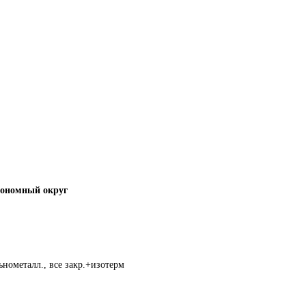
тономный округ
нометалл., все закр.+изотерм