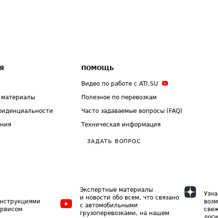
Я
ПОМОЩЬ
Видео по работе с ATI.SU
 материалы
Полезное по перевозкам
фиденциальности
Часто задаваемые вопросы (FAQ)
ения
Техническая информация
ЗАДАТЬ ВОПРОС
Экспертные материалы
Узна
и новости обо всем, что связано
инструкциями
возм
с автомобильными
ервисом
свеж
грузоперевозками, на нашем
логи