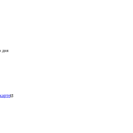
о дня
карте