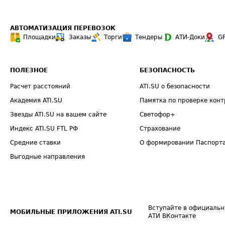
АВТОМАТИЗАЦИЯ ПЕРЕВОЗОК
Площадки
Заказы
Торги
Тендеры
АТИ-Доки
G
ПОЛЕЗНОЕ
БЕЗОПАСНОСТЬ
Расчет расстояний
ATI.SU о безопасности
Академия ATI.SU
Памятка по проверке конт
Звезды ATI.SU на вашем сайте
Светофор+
Индекс ATI.SU FTL РФ
Страхование
Средние ставки
О формировании Паспорт
Выгодные направления
Вступайте в официальн
МОБИЛЬНЫЕ ПРИЛОЖЕНИЯ ATI.SU
АТИ ВКонтакте