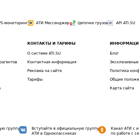
PS-мониторинг
АТИ Мессенджер
Цепочки грузов
API ATI.SU
КОНТАКТЫ И ТАРИФЫ
ИНФОРМАЦИ
О системе ATI.SU
Блог
рагентов
Контактная информация
Эксклюзивные
Реклама на сайте
Политика кон
Тарифы
Общие полож
а
Карта сайта
ую группу
Вступайте в официальную группу
Канал АТИ с 
АТИ в Одноклассниках
по работе с с