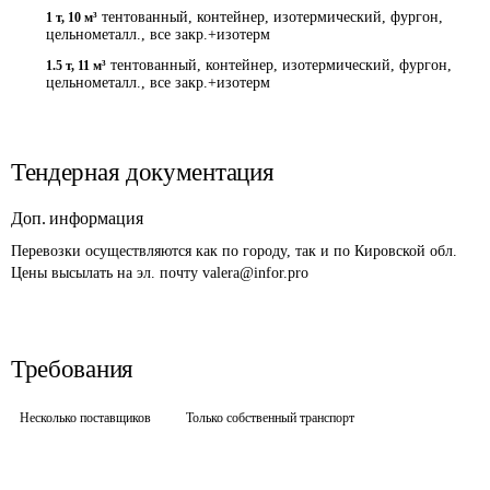
тентованный, контейнер, изотермический, фургон,
1 т
,
10 м³
цельнометалл., все закр.+изотерм
тентованный, контейнер, изотермический, фургон,
1.5 т
,
11 м³
цельнометалл., все закр.+изотерм
Тендерная документация
Доп. информация
Перевозки осуществляются как по городу, так и по Кировской обл. 
Цены высылать на эл. почту valera@infor.pro
Требования
Несколько поставщиков
Только собственный транспорт