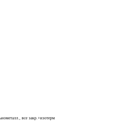
нометалл., все закр.+изотерм