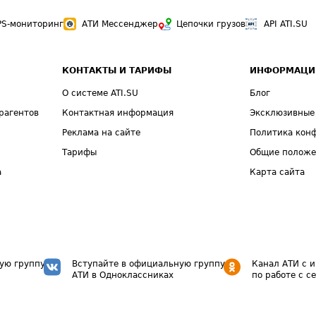
PS-мониторинг
АТИ Мессенджер
Цепочки грузов
API ATI.SU
КОНТАКТЫ И ТАРИФЫ
ИНФОРМАЦИ
О системе ATI.SU
Блог
рагентов
Контактная информация
Эксклюзивные
Реклама на сайте
Политика кон
Тарифы
Общие полож
а
Карта сайта
ую группу
Вступайте в официальную группу
Канал АТИ с 
АТИ в Одноклассниках
по работе с с