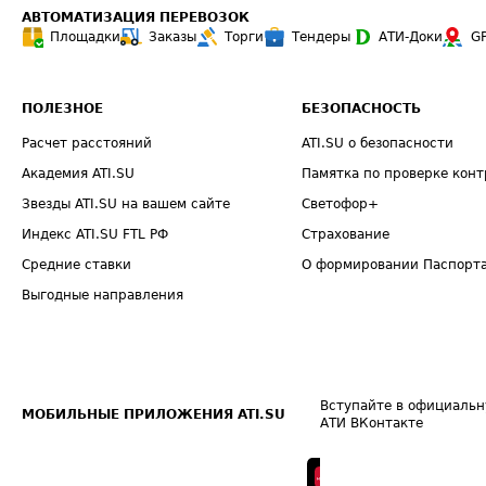
АВТОМАТИЗАЦИЯ ПЕРЕВОЗОК
Площадки
Заказы
Торги
Тендеры
АТИ-Доки
G
ПОЛЕЗНОЕ
БЕЗОПАСНОСТЬ
Расчет расстояний
ATI.SU о безопасности
Академия ATI.SU
Памятка по проверке конт
Звезды ATI.SU на вашем сайте
Светофор+
Индекс ATI.SU FTL РФ
Страхование
Средние ставки
О формировании Паспорт
Выгодные направления
Вступайте в официальн
МОБИЛЬНЫЕ ПРИЛОЖЕНИЯ ATI.SU
АТИ ВКонтакте