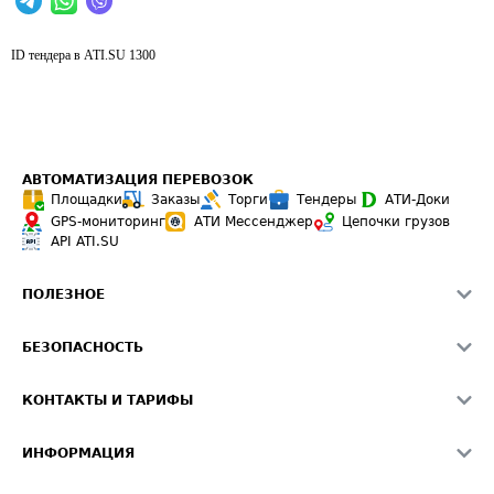
ID тендера в ATI.SU
1300
АВТОМАТИЗАЦИЯ ПЕРЕВОЗОК
Площадки
Заказы
Торги
Тендеры
АТИ-Доки
GPS-мониторинг
АТИ Мессенджер
Цепочки грузов
API ATI.SU
ПОЛЕЗНОЕ
Расчет расстояний
БЕЗОПАСНОСТЬ
Академия ATI.SU
ATI.SU о безопасности
Звезды ATI.SU на вашем сайте
КОНТАКТЫ И ТАРИФЫ
Памятка по проверке контрагентов
Индекс ATI.SU FTL РФ
О системе ATI.SU
Светофор+
Средние ставки
ИНФОРМАЦИЯ
Контактная информация
Страхование
Выгодные направления
Блог