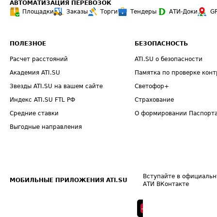
АВТОМАТИЗАЦИЯ ПЕРЕВОЗОК
Площадки
Заказы
Торги
Тендеры
АТИ-Доки
G
ПОЛЕЗНОЕ
БЕЗОПАСНОСТЬ
Расчет расстояний
ATI.SU о безопасности
Академия ATI.SU
Памятка по проверке конт
Звезды ATI.SU на вашем сайте
Светофор+
Индекс ATI.SU FTL РФ
Страхование
Средние ставки
О формировании Паспорт
Выгодные направления
Вступайте в официальн
МОБИЛЬНЫЕ ПРИЛОЖЕНИЯ ATI.SU
АТИ ВКонтакте