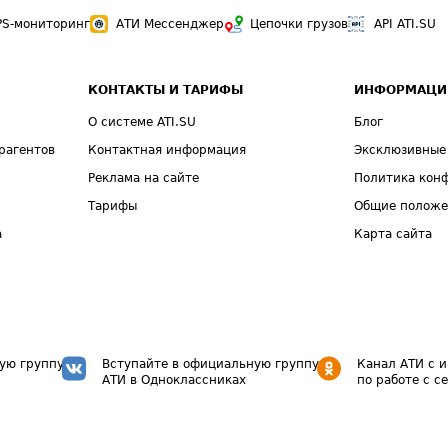
PS-мониторинг
АТИ Мессенджер
Цепочки грузов
API ATI.SU
КОНТАКТЫ И ТАРИФЫ
ИНФОРМАЦИ
О системе ATI.SU
Блог
рагентов
Контактная информация
Эксклюзивные
Реклама на сайте
Политика кон
Тарифы
Общие полож
а
Карта сайта
ую группу
Вступайте в официальную группу
Канал АТИ с 
АТИ в Одноклассниках
по работе с с