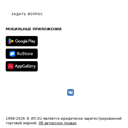
Тарифы
Видео по работе с ATI.SU
Политика конфиденциальности
Полезное по перевозкам
Общие положения
ЗАДАТЬ ВОПРОС
Часто задаваемые вопросы (FAQ)
Карта сайта
Техническая информация
МОБИЛЬНЫЕ ПРИЛОЖЕНИЯ
1998-2026
© ATI.SU является юридически зарегистрированной
торговой маркой.
Об авторских правах