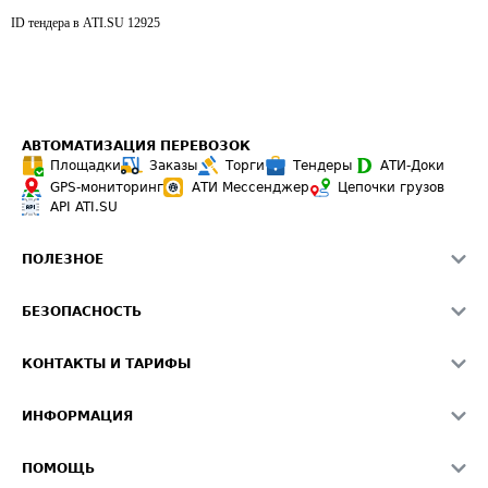
ID тендера в ATI.SU
12925
АВТОМАТИЗАЦИЯ ПЕРЕВОЗОК
Площадки
Заказы
Торги
Тендеры
АТИ-Доки
GPS-мониторинг
АТИ Мессенджер
Цепочки грузов
API ATI.SU
ПОЛЕЗНОЕ
Расчет расстояний
БЕЗОПАСНОСТЬ
Академия ATI.SU
ATI.SU о безопасности
Звезды ATI.SU на вашем сайте
КОНТАКТЫ И ТАРИФЫ
Памятка по проверке контрагентов
Индекс ATI.SU FTL РФ
О системе ATI.SU
Светофор+
Средние ставки
ИНФОРМАЦИЯ
Контактная информация
Страхование
Выгодные направления
Блог
Реклама на сайте
О формировании Паспорта
ПОМОЩЬ
Эксклюзивные материалы