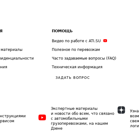
Я
ПОМОЩЬ
Видео по работе с ATI.SU
 материалы
Полезное по перевозкам
фиденциальности
Часто задаваемые вопросы (FAQ)
ения
Техническая информация
ЗАДАТЬ ВОПРОС
Экспертные материалы
Узна
и новости обо всем, что связано
инструкциями
возм
с автомобильными
ервисом
свеж
грузоперевозками, на нашем
логи
Дзене