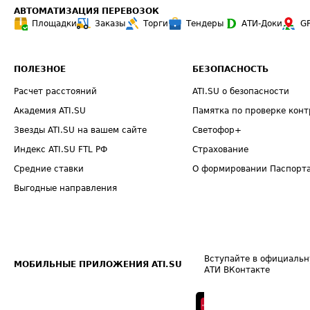
АВТОМАТИЗАЦИЯ ПЕРЕВОЗОК
Площадки
Заказы
Торги
Тендеры
АТИ-Доки
G
ПОЛЕЗНОЕ
БЕЗОПАСНОСТЬ
Расчет расстояний
ATI.SU о безопасности
Академия ATI.SU
Памятка по проверке конт
Звезды ATI.SU на вашем сайте
Светофор+
Индекс ATI.SU FTL РФ
Страхование
Средние ставки
О формировании Паспорт
Выгодные направления
Вступайте в официальн
МОБИЛЬНЫЕ ПРИЛОЖЕНИЯ ATI.SU
АТИ ВКонтакте