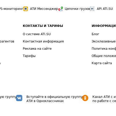
PS-мониторинг
АТИ Мессенджер
Цепочки грузов
API ATI.SU
КОНТАКТЫ И ТАРИФЫ
ИНФОРМАЦИ
О системе ATI.SU
Блог
рагентов
Контактная информация
Эксклюзивные
Реклама на сайте
Политика кон
Тарифы
Общие полож
а
Карта сайта
ую группу
Вступайте в официальную группу
Канал АТИ с 
АТИ в Одноклассниках
по работе с с