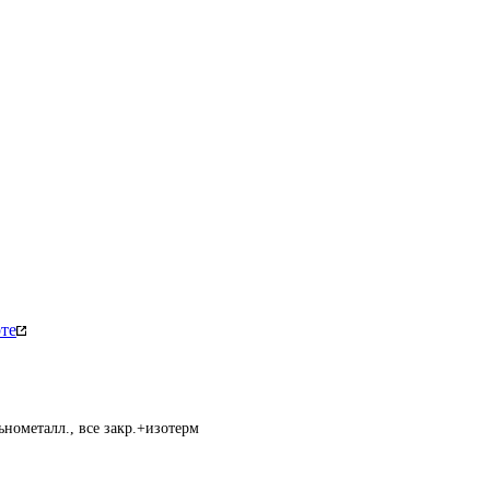
те
нометалл., все закр.+изотерм