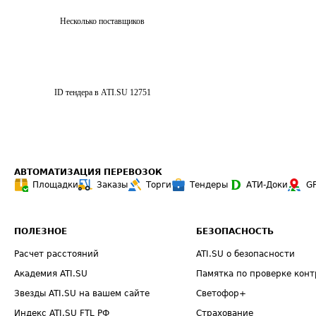
Несколько поставщиков
ID тендера в ATI.SU
12751
АВТОМАТИЗАЦИЯ ПЕРЕВОЗОК
Площадки
Заказы
Торги
Тендеры
АТИ-Доки
G
ПОЛЕЗНОЕ
БЕЗОПАСНОСТЬ
Расчет расстояний
ATI.SU о безопасности
Академия ATI.SU
Памятка по проверке конт
Звезды ATI.SU на вашем сайте
Светофор+
Индекс ATI.SU FTL РФ
Страхование