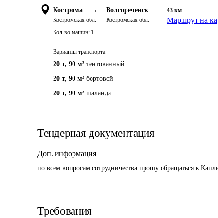
Кострома
→
Волгореченск
43
км
Маршрут на ка
Костромская обл.
Костромская обл.
Кол-во машин:
1
Варианты транспорта
20 т
,
90 м³
тентованный
20 т
,
90 м³
бортовой
20 т
,
90 м³
шаланда
Тендерная документация
Доп. информация
по всем вопросам сотрудничества прошу обращаться к Капл
Требования