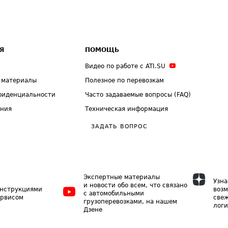
Я
ПОМОЩЬ
Видео по работе с ATI.SU
 материалы
Полезное по перевозкам
фиденциальности
Часто задаваемые вопросы (FAQ)
ения
Техническая информация
ЗАДАТЬ ВОПРОС
Экспертные материалы
Узна
и новости обо всем, что связано
инструкциями
возм
с автомобильными
ервисом
свеж
грузоперевозками, на нашем
логи
Дзене