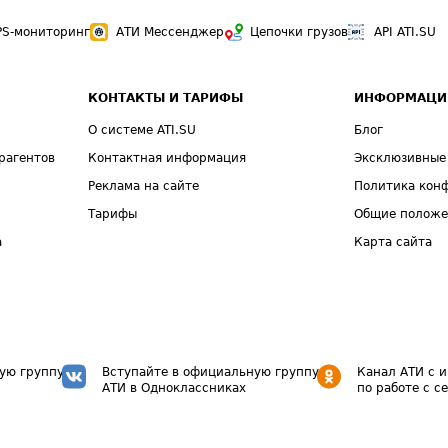
PS-мониторинг
АТИ Мессенджер
Цепочки грузов
API ATI.SU
КОНТАКТЫ И ТАРИФЫ
ИНФОРМАЦИ
О системе ATI.SU
Блог
рагентов
Контактная информация
Эксклюзивные
Реклама на сайте
Политика кон
Тарифы
Общие полож
а
Карта сайта
ую группу
Вступайте в официальную группу
Канал АТИ с 
АТИ в Одноклассниках
по работе с с