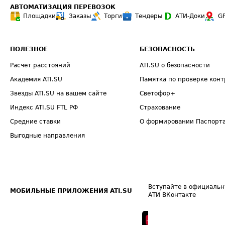
АВТОМАТИЗАЦИЯ ПЕРЕВОЗОК
Площадки
Заказы
Торги
Тендеры
АТИ-Доки
G
ПОЛЕЗНОЕ
БЕЗОПАСНОСТЬ
Расчет расстояний
ATI.SU о безопасности
Академия ATI.SU
Памятка по проверке конт
Звезды ATI.SU на вашем сайте
Светофор+
Индекс ATI.SU FTL РФ
Страхование
Средние ставки
О формировании Паспорт
Выгодные направления
Вступайте в официальн
МОБИЛЬНЫЕ ПРИЛОЖЕНИЯ ATI.SU
АТИ ВКонтакте