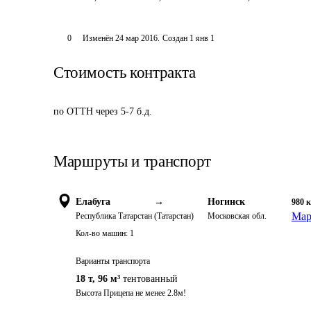
0
Изменён
24 мар 2016
.
Создан
1 янв 1
Стоимость контракта
по ОТТН через 5-7 б.д.
Маршруты и транспорт
Елабуга
→
Ногинск
980
Мар
Республика Татарстан (Татарстан)
Московская обл.
Кол-во машин:
1
Варианты транспорта
18 т
,
96 м³
тентованный
Высота Прицепа не менее 2.8м!