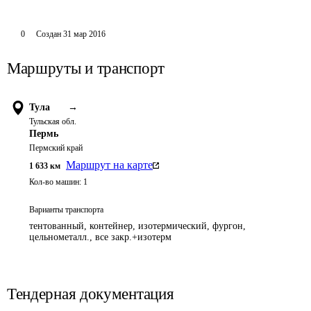
0
Создан
31 мар 2016
Маршруты и транспорт
Тула
→
Тульская обл.
Пермь
Пермский край
Маршрут на карте
1 633
км
Кол-во машин:
1
Варианты транспорта
тентованный, контейнер, изотермический, фургон,
цельнометалл., все закр.+изотерм
Тендерная документация