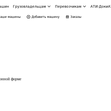
ашин
Грузовладельцам
Перевозчикам
АТИ-Доки
А
Ваши машины
Добавить машину
Заказы
ронной форме