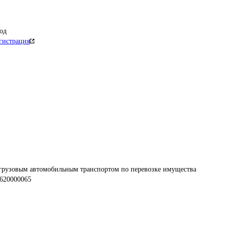
од
гистрация
 грузовым автомобильным транспортом по перевозке имущества 
620000065