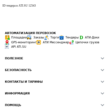
ID тендера в ATI.SU
12543
АВТОМАТИЗАЦИЯ ПЕРЕВОЗОК
Площадки
Заказы
Торги
Тендеры
АТИ-Доки
GPS-мониторинг
АТИ Мессенджер
Цепочки грузов
API ATI.SU
ПОЛЕЗНОЕ
Расчет расстояний
БЕЗОПАСНОСТЬ
Академия ATI.SU
ATI.SU о безопасности
Звезды ATI.SU на вашем сайте
КОНТАКТЫ И ТАРИФЫ
Памятка по проверке контрагентов
Индекс ATI.SU FTL РФ
О системе ATI.SU
Светофор+
Средние ставки
ИНФОРМАЦИЯ
Контактная информация
Страхование
Выгодные направления
Блог
Реклама на сайте
О формировании Паспорта
ПОМОЩЬ
Эксклюзивные материалы