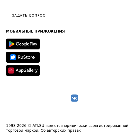
Тарифы
Видео по работе с ATI.SU
Политика конфиденциальности
Полезное по перевозкам
Общие положения
ЗАДАТЬ ВОПРОС
Часто задаваемые вопросы (FAQ)
Карта сайта
Техническая информация
МОБИЛЬНЫЕ ПРИЛОЖЕНИЯ
1998-2026
© ATI.SU является юридически зарегистрированной
торговой маркой.
Об авторских правах