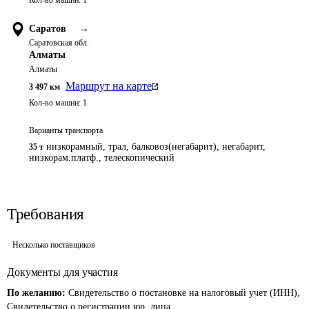
Кол-во машин:
1
Саратов
→
Саратовская обл.
Алматы
Алматы
Маршрут на карте
3 497
км
Кол-во машин:
1
Варианты транспорта
низкорамный, трал, балковоз(негабарит), негабарит,
35 т
низкорам.платф., телескопический
Требования
Несколько поставщиков
Документы для участия
По желанию:
Свидетельство о постановке на налоговый учет (ИНН),
Свидетельство о регистрации юр. лица