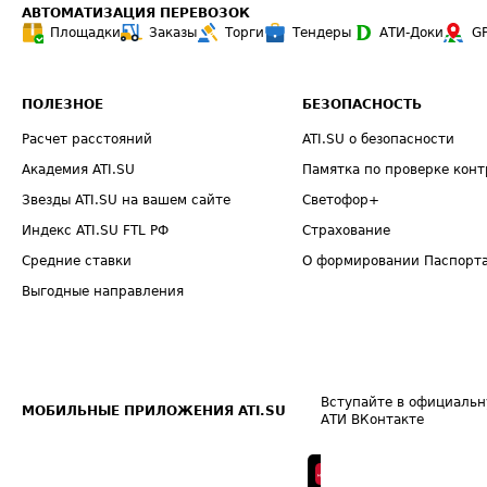
АВТОМАТИЗАЦИЯ ПЕРЕВОЗОК
Площадки
Заказы
Торги
Тендеры
АТИ-Доки
G
ПОЛЕЗНОЕ
БЕЗОПАСНОСТЬ
Расчет расстояний
ATI.SU о безопасности
Академия ATI.SU
Памятка по проверке конт
Звезды ATI.SU на вашем сайте
Светофор+
Индекс ATI.SU FTL РФ
Страхование
Средние ставки
О формировании Паспорт
Выгодные направления
Вступайте в официальн
МОБИЛЬНЫЕ ПРИЛОЖЕНИЯ ATI.SU
АТИ ВКонтакте