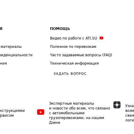
Я
ПОМОЩЬ
Видео по работе с ATI.SU
 материалы
Полезное по перевозкам
фиденциальности
Часто задаваемые вопросы (FAQ)
ения
Техническая информация
ЗАДАТЬ ВОПРОС
Экспертные материалы
Узна
и новости обо всем, что связано
инструкциями
возм
с автомобильными
ервисом
свеж
грузоперевозками, на нашем
логи
Дзене