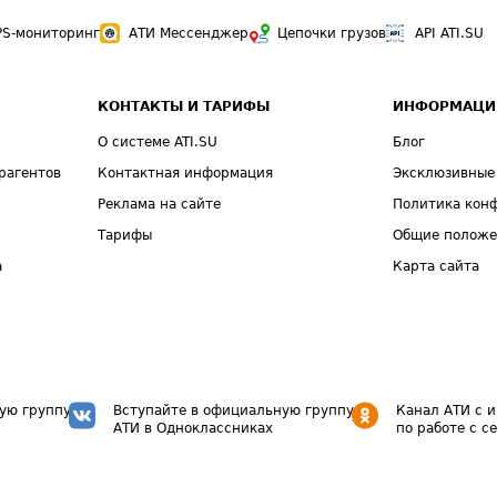
PS-мониторинг
АТИ Мессенджер
Цепочки грузов
API ATI.SU
КОНТАКТЫ И ТАРИФЫ
ИНФОРМАЦИ
О системе ATI.SU
Блог
рагентов
Контактная информация
Эксклюзивные
Реклама на сайте
Политика кон
Тарифы
Общие полож
а
Карта сайта
ую группу
Вступайте в официальную группу
Канал АТИ с 
АТИ в Одноклассниках
по работе с с