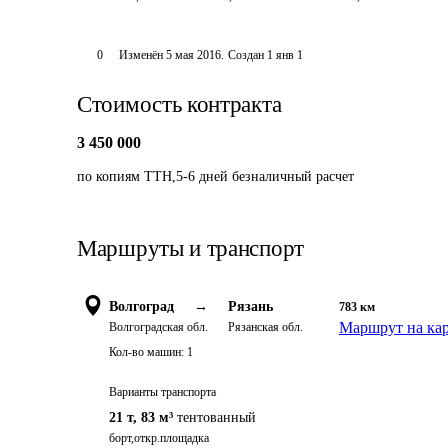
0
Изменён
5 мая 2016
.
Создан
1 янв 1
Стоимость контракта
3 450 000
по копиям ТТН,5-6 дней безналичный расчет
Маршруты и транспорт
Волгоград
→
Рязань
783
км
Маршрут на ка
Волгоградская обл.
Рязанская обл.
Кол-во машин:
1
Варианты транспорта
21 т
,
83 м³
тентованный
борт,откр.площадка