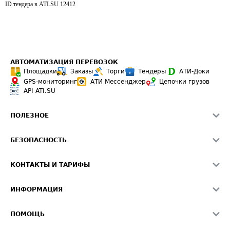
ID тендера в ATI.SU
12412
АВТОМАТИЗАЦИЯ ПЕРЕВОЗОК
Площадки
Заказы
Торги
Тендеры
АТИ-Доки
GPS-мониторинг
АТИ Мессенджер
Цепочки грузов
API ATI.SU
ПОЛЕЗНОЕ
Расчет расстояний
БЕЗОПАСНОСТЬ
Академия ATI.SU
ATI.SU о безопасности
Звезды ATI.SU на вашем сайте
КОНТАКТЫ И ТАРИФЫ
Памятка по проверке контрагентов
Индекс ATI.SU FTL РФ
О системе ATI.SU
Светофор+
Средние ставки
ИНФОРМАЦИЯ
Контактная информация
Страхование
Выгодные направления
Блог
Реклама на сайте
О формировании Паспорта
ПОМОЩЬ
Эксклюзивные материалы
Тарифы