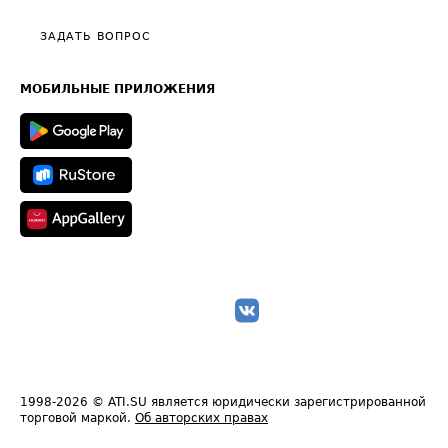
Видео по работе с ATI.SU
Политика конфиденциальности
Полезное по перевозкам
Общие положения
ЗАДАТЬ ВОПРОС
Часто задаваемые вопросы (FAQ)
Карта сайта
Техническая информация
МОБИЛЬНЫЕ ПРИЛОЖЕНИЯ
1998-2026
© ATI.SU является юридически зарегистрированной
торговой маркой.
Об авторских правах