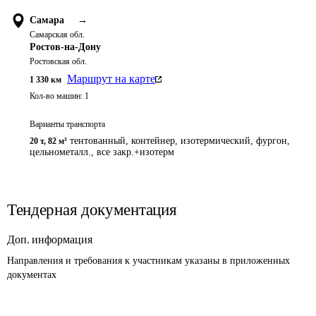
Самара
→
Самарская обл.
Ростов-на-Дону
Ростовская обл.
Маршрут на карте
1 330
км
Кол-во машин:
1
Варианты транспорта
тентованный, контейнер, изотермический, фургон,
20 т
,
82 м³
цельнометалл., все закр.+изотерм
Тендерная документация
Доп. информация
Направления и требования к участникам указаны в приложенных 
документах