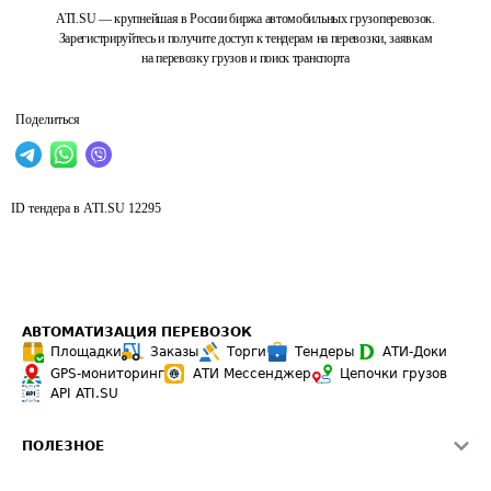
ATI.SU — крупнейшая в России биржа автомобильных грузоперевозок.
Зарегистрируйтесь и получите доступ к тендерам на перевозки, заявкам
на перевозку грузов и поиск транспорта
Поделиться
ID тендера в ATI.SU
12295
АВТОМАТИЗАЦИЯ ПЕРЕВОЗОК
Площадки
Заказы
Торги
Тендеры
АТИ-Доки
GPS-мониторинг
АТИ Мессенджер
Цепочки грузов
API ATI.SU
ПОЛЕЗНОЕ
Расчет расстояний