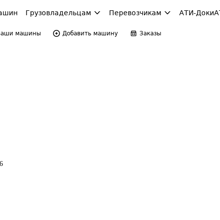
ашин
Грузовладельцам
Перевозчикам
АТИ-Доки
А
Ваши машины
Добавить машину
Заказы
6