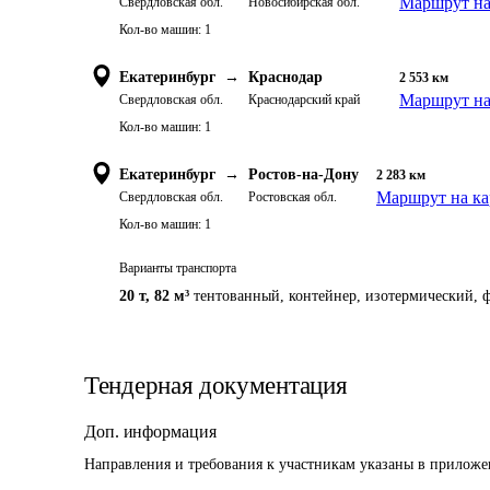
Маршрут на
Свердловская обл.
Новосибирская обл.
Кол-во машин:
1
Екатеринбург
→
Краснодар
2 553
км
Маршрут на
Свердловская обл.
Краснодарский край
Кол-во машин:
1
Екатеринбург
→
Ростов-на-Дону
2 283
км
Маршрут на ка
Свердловская обл.
Ростовская обл.
Кол-во машин:
1
Варианты транспорта
20 т
,
82 м³
тентованный, контейнер, изотермический, ф
Тендерная документация
Доп. информация
Направления и требования к участникам указаны в прилож