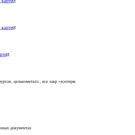
 карте
 карте
рте
ургон, цельнометалл., все закр.+изотерм
енных документах