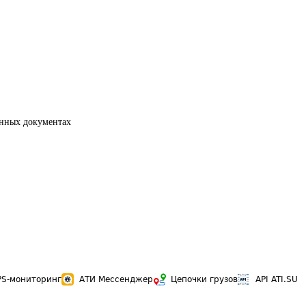
енных документах
PS-мониторинг
АТИ Мессенджер
Цепочки грузов
API ATI.SU