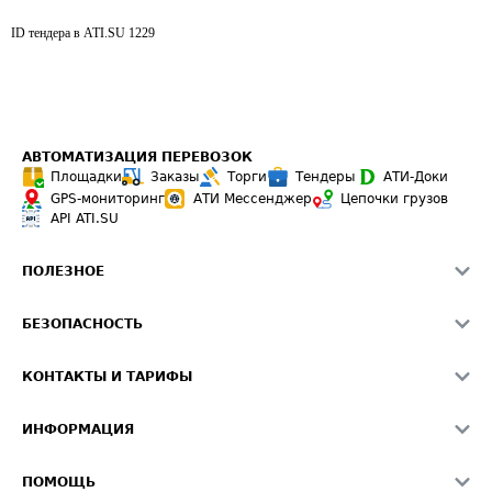
ID тендера в ATI.SU
1229
АВТОМАТИЗАЦИЯ ПЕРЕВОЗОК
Площадки
Заказы
Торги
Тендеры
АТИ-Доки
GPS-мониторинг
АТИ Мессенджер
Цепочки грузов
API ATI.SU
ПОЛЕЗНОЕ
Расчет расстояний
БЕЗОПАСНОСТЬ
Академия ATI.SU
ATI.SU о безопасности
Звезды ATI.SU на вашем сайте
КОНТАКТЫ И ТАРИФЫ
Памятка по проверке контрагентов
Индекс ATI.SU FTL РФ
О системе ATI.SU
Светофор+
Средние ставки
ИНФОРМАЦИЯ
Контактная информация
Страхование
Выгодные направления
Блог
Реклама на сайте
О формировании Паспорта
ПОМОЩЬ