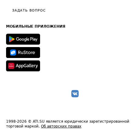
Политика конфиденциальности
Полезное по перевозкам
Общие положения
ЗАДАТЬ ВОПРОС
Часто задаваемые вопросы (FAQ)
Карта сайта
Техническая информация
МОБИЛЬНЫЕ ПРИЛОЖЕНИЯ
1998-2026
© ATI.SU является юридически зарегистрированной
торговой маркой.
Об авторских правах