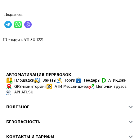
Поделиться
ID тендера в ATI.SU
1221
АВТОМАТИЗАЦИЯ ПЕРЕВОЗОК
Площадки
Заказы
Торги
Тендеры
АТИ-Доки
GPS-мониторинг
АТИ Мессенджер
Цепочки грузов
API ATI.SU
ПОЛЕЗНОЕ
Расчет расстояний
БЕЗОПАСНОСТЬ
Академия ATI.SU
ATI.SU о безопасности
Звезды ATI.SU на вашем сайте
КОНТАКТЫ И ТАРИФЫ