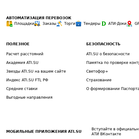
АВТОМАТИЗАЦИЯ ПЕРЕВОЗОК
Площадки
Заказы
Торги
Тендеры
АТИ-Доки
G
ПОЛЕЗНОЕ
БЕЗОПАСНОСТЬ
Расчет расстояний
ATI.SU о безопасности
Академия ATI.SU
Памятка по проверке конт
Звезды ATI.SU на вашем сайте
Светофор+
Индекс ATI.SU FTL РФ
Страхование
Средние ставки
О формировании Паспорт
Выгодные направления
Вступайте в официальн
МОБИЛЬНЫЕ ПРИЛОЖЕНИЯ ATI.SU
АТИ ВКонтакте