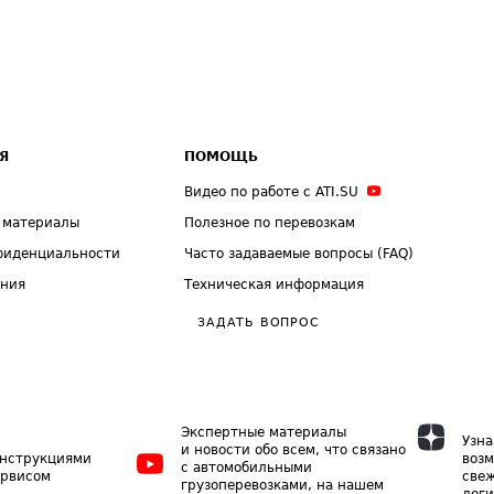
Я
ПОМОЩЬ
Видео по работе с ATI.SU
 материалы
Полезное по перевозкам
фиденциальности
Часто задаваемые вопросы (FAQ)
ения
Техническая информация
ЗАДАТЬ ВОПРОС
Экспертные материалы
Узна
и новости обо всем, что связано
инструкциями
возм
с автомобильными
ервисом
свеж
грузоперевозками, на нашем