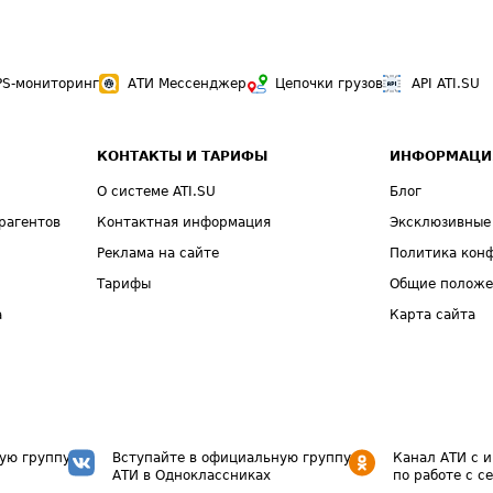
PS-мониторинг
АТИ Мессенджер
Цепочки грузов
API ATI.SU
КОНТАКТЫ И ТАРИФЫ
ИНФОРМАЦИ
О системе ATI.SU
Блог
рагентов
Контактная информация
Эксклюзивные
Реклама на сайте
Политика кон
Тарифы
Общие полож
а
Карта сайта
ую группу
Вступайте в официальную группу
Канал АТИ с 
АТИ в Одноклассниках
по работе с с