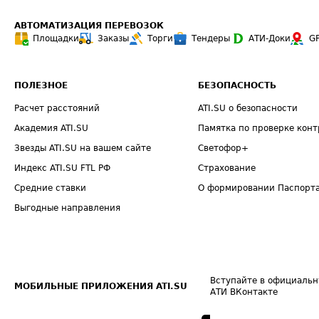
АВТОМАТИЗАЦИЯ ПЕРЕВОЗОК
Площадки
Заказы
Торги
Тендеры
АТИ-Доки
G
ПОЛЕЗНОЕ
БЕЗОПАСНОСТЬ
Расчет расстояний
ATI.SU о безопасности
Академия ATI.SU
Памятка по проверке конт
Звезды ATI.SU на вашем сайте
Светофор+
Индекс ATI.SU FTL РФ
Страхование
Средние ставки
О формировании Паспорт
Выгодные направления
Вступайте в официальн
МОБИЛЬНЫЕ ПРИЛОЖЕНИЯ ATI.SU
АТИ ВКонтакте