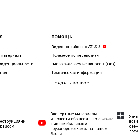
Я
ПОМОЩЬ
Видео по работе с ATI.SU
 материалы
Полезное по перевозкам
фиденциальности
Часто задаваемые вопросы (FAQ)
ения
Техническая информация
ЗАДАТЬ ВОПРОС
Экспертные материалы
Узна
и новости обо всем, что связано
инструкциями
возм
с автомобильными
ервисом
свеж
грузоперевозками, на нашем
логи
Дзене