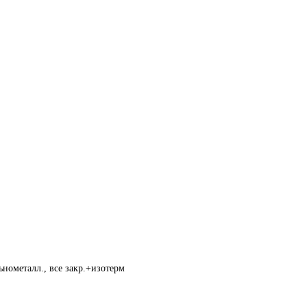
нометалл., все закр.+изотерм