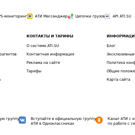
PS-мониторинг
АТИ Мессенджер
Цепочки грузов
API ATI.SU
КОНТАКТЫ И ТАРИФЫ
ИНФОРМАЦИ
О системе ATI.SU
Блог
рагентов
Контактная информация
Эксклюзивные
Реклама на сайте
Политика кон
Тарифы
Общие полож
а
Карта сайта
ую группу
Вступайте в официальную группу
Канал АТИ с 
АТИ в Одноклассниках
по работе с с