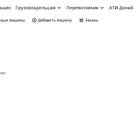
ашин
Грузовладельцам
Перевозчикам
АТИ-Доки
А
Ваши машины
Добавить машину
Заказы
порт