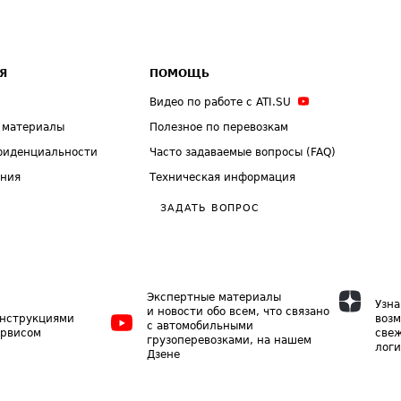
Я
ПОМОЩЬ
Видео по работе с ATI.SU
 материалы
Полезное по перевозкам
фиденциальности
Часто задаваемые вопросы (FAQ)
ения
Техническая информация
ЗАДАТЬ ВОПРОС
Экспертные материалы
Узна
и новости обо всем, что связано
инструкциями
возм
с автомобильными
ервисом
свеж
грузоперевозками, на нашем
логи
Дзене