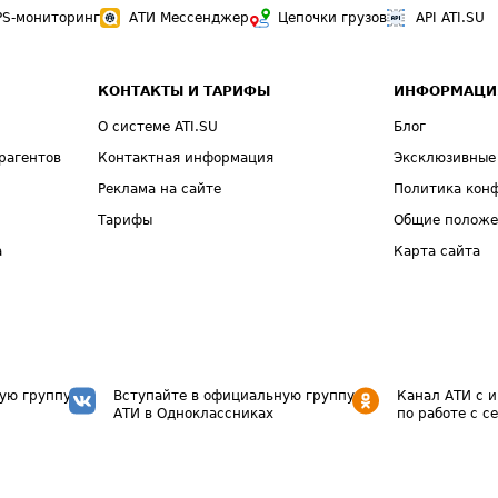
PS-мониторинг
АТИ Мессенджер
Цепочки грузов
API ATI.SU
КОНТАКТЫ И ТАРИФЫ
ИНФОРМАЦИ
О системе ATI.SU
Блог
рагентов
Контактная информация
Эксклюзивные
Реклама на сайте
Политика кон
Тарифы
Общие полож
а
Карта сайта
ую группу
Вступайте в официальную группу
Канал АТИ с 
АТИ в Одноклассниках
по работе с с