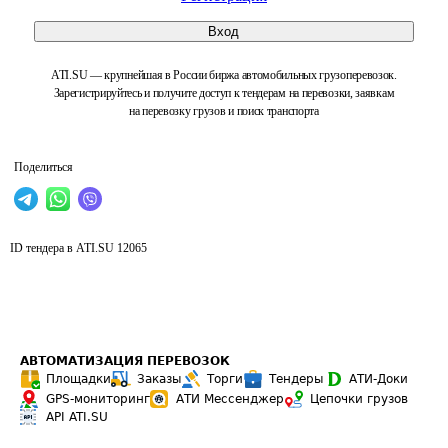
Вход
ATI.SU — крупнейшая в России биржа автомобильных грузоперевозок.
Зарегистрируйтесь и получите доступ к тендерам на перевозки, заявкам
на перевозку грузов и поиск транспорта
Поделиться
ID тендера в ATI.SU
12065
АВТОМАТИЗАЦИЯ ПЕРЕВОЗОК
Площадки
Заказы
Торги
Тендеры
АТИ-Доки
GPS-мониторинг
АТИ Мессенджер
Цепочки грузов
API ATI.SU