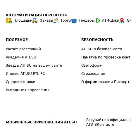
АВТОМАТИЗАЦИЯ ПЕРЕВОЗОК
Площадки
Заказы
Торги
Тендеры
АТИ-Доки
G
ПОЛЕЗНОЕ
БЕЗОПАСНОСТЬ
Расчет расстояний
ATI.SU о безопасности
Академия ATI.SU
Памятка по проверке конт
Звезды ATI.SU на вашем сайте
Светофор+
Индекс ATI.SU FTL РФ
Страхование
Средние ставки
О формировании Паспорт
Выгодные направления
Вступайте в официальн
МОБИЛЬНЫЕ ПРИЛОЖЕНИЯ ATI.SU
АТИ ВКонтакте