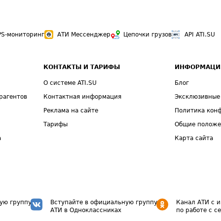
PS-мониторинг
АТИ Мессенджер
Цепочки грузов
API ATI.SU
КОНТАКТЫ И ТАРИФЫ
ИНФОРМАЦИ
О системе ATI.SU
Блог
рагентов
Контактная информация
Эксклюзивные
Реклама на сайте
Политика кон
Тарифы
Общие полож
а
Карта сайта
ую группу
Вступайте в официальную группу
Канал АТИ с 
АТИ в Одноклассниках
по работе с с