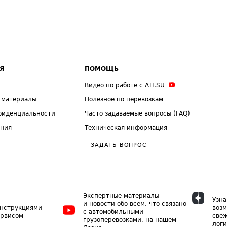
Я
ПОМОЩЬ
Видео по работе с ATI.SU
 материалы
Полезное по перевозкам
фиденциальности
Часто задаваемые вопросы (FAQ)
ения
Техническая информация
ЗАДАТЬ ВОПРОС
Экспертные материалы
Узна
и новости обо всем, что связано
инструкциями
возм
с автомобильными
ервисом
свеж
грузоперевозками, на нашем
логи