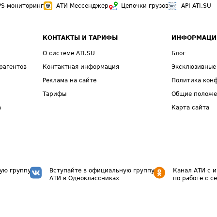
PS-мониторинг
АТИ Мессенджер
Цепочки грузов
API ATI.SU
КОНТАКТЫ И ТАРИФЫ
ИНФОРМАЦИ
О системе ATI.SU
Блог
рагентов
Контактная информация
Эксклюзивные
Реклама на сайте
Политика кон
Тарифы
Общие полож
а
Карта сайта
ую группу
Вступайте в официальную группу
Канал АТИ с 
АТИ в Одноклассниках
по работе с с