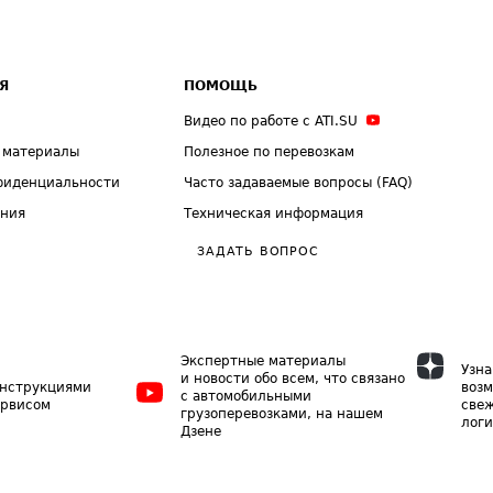
Я
ПОМОЩЬ
Видео по работе с ATI.SU
 материалы
Полезное по перевозкам
фиденциальности
Часто задаваемые вопросы (FAQ)
ения
Техническая информация
ЗАДАТЬ ВОПРОС
Экспертные материалы
Узна
и новости обо всем, что связано
инструкциями
возм
с автомобильными
ервисом
свеж
грузоперевозками, на нашем
логи
Дзене