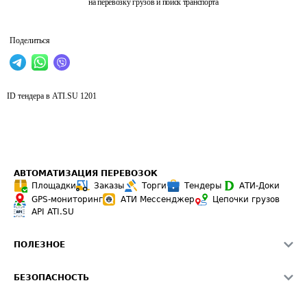
на перевозку грузов и поиск транспорта
Поделиться
ID тендера в ATI.SU
1201
АВТОМАТИЗАЦИЯ ПЕРЕВОЗОК
Площадки
Заказы
Торги
Тендеры
АТИ-Доки
GPS-мониторинг
АТИ Мессенджер
Цепочки грузов
API ATI.SU
ПОЛЕЗНОЕ
Расчет расстояний
БЕЗОПАСНОСТЬ
Академия ATI.SU
ATI.SU о безопасности
Звезды ATI.SU на вашем сайте